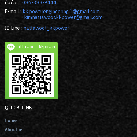
มือถือ :
086-383-9444
E-mail :
kk
.powerengineering.1@gmail.com
kimnattawoot.kkpower@gmail.com
ID Line :
nattawoot_kkpower
nattawoot_kkpower
QUICK LINK
Home
About us