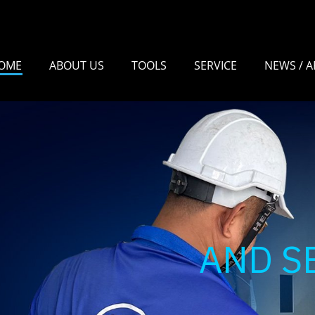
OME
ABOUT US
TOOLS
SERVICE
NEWS / A
KK POWE
AND SERVICECO
บริการต