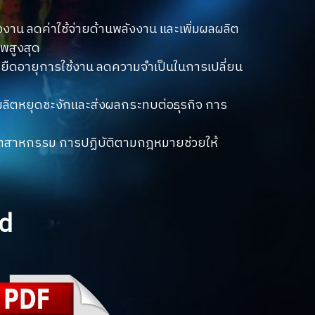
งาน ลดค่าใช้จ่ายด้านพลังงาน และเพิ่มผลผลิต
าพสูงสุด
ยืดอายุการใช้งาน ลดความจำเป็นในการเปลี่ยน
รผลิตหยุดชะงักและส่งผลกระทบต่อธุรกิจ การ
ตสาหกรรม การปฏิบัติตามกฎหมายช่วยให้
d