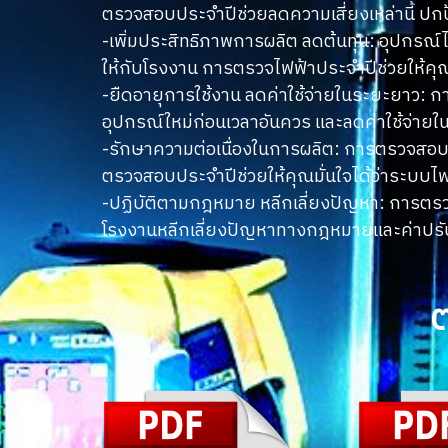
ตรวจสอบประจำปีช่วยลดความเสี่ยงเหล่านี้ ปกป
-เพิ่มประสิทธิภาพการผลิต ลดต้นทุน: อุปกรณ์
ให้กับโรงงาน การ
ตรวจไฟฟ้า
ประจำปีช่วยให้คุ
-ยืดอายุการใช้งาน ลดค่าใช้จ่ายในระยะยาว: 
อุปกรณ์ใหม่ก่อนเวลาอันควร และลดค่าใช้จ่าย
-รักษาความต่อเนื่องในการผลิต: การตรวจสอบช
ตรวจสอบประจำปีช่วยให้คุณมั่นใจได้ว่าระบบไฟ
-ปฏิบัติตามกฎหมาย หลีกเลี่ยงปัญหา: การ
ตรว
โรงงานหลีกเลี่ยงปัญหาทางกฎหมายและค่าปรับต่