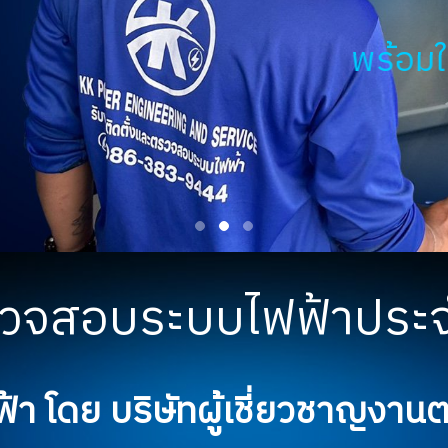
งานซ่อมบำ
พร้อมให้ข้อเสนอแนะปรั
วจสอบระบบไฟฟ้าประจ
า โดย บริษัทผู้เชี่ยวชาญงา