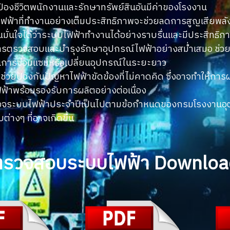
้องชีวิตพนักงานและรักษาทรัพย์สินอันมีค่าของโรงงาน
ไฟฟ้าที่ทำงานอย่างเต็มประสิทธิภาพจะช่วยลดการสูญเสียพลัง
ณมั่นใจได้ว่าระบบไฟฟ้าทำงานได้อย่างราบรื่นและมีประสิทธิภ
การตรวจสอบและบำรุงรักษาอุปกรณ์ไฟฟ้าอย่างสม่ำเสมอ ช่วย
ในการซ่อมแซมหรือเปลี่ยนอุปกรณ์ในระยะยาว
่วยป้องกันปัญหาไฟฟ้าขัดข้องที่ไม่คาดคิด ซึ่งอาจทำให้กา
ฟ้าพร้อมรองรับการผลิตอย่างต่อเนื่อง
จระบบไฟฟ้าประจำปี
เป็นไปตามข้อกำหนดของกรมโรงงานอุ
างๆ ที่อาจเกิดขึ้น
ตรวจสอบระบบไฟฟ้า Downloa