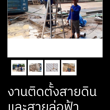
งานติดตั้งสายดิน
และสายล่อฟ้า