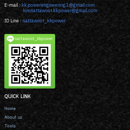
E-mail :
kk
.powerengineering.1@gmail.com
kimnattawoot.kkpower@gmail.com
ID Line :
nattawoot_kkpower
nattawoot_kkpower
QUICK LINK
Home
About us
Tools